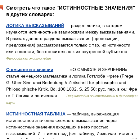
Смотреть что такое "ИСТИННОСТНЫЕ ЗНАЧЕНИЯ"
в других словарях:
ЛОГИКА ВЫСКАЗЫВАНИЙ
— раздел логики, в котором
изучаются истинностные взаимосвязи между высказываниями.
В рамках данного раздела высказывания (пропозиции,
предложения) рассматриваются только с т.зр. их истинности
или ложности, безотносительно к их внутренней субъектно …
Философская энциклопедия
О смысле и значении
— «О СМЫСЛЕ И ЗНАЧЕНИИ»
статья немецкого математика и логика Готтлоба Фреге (Frege
G. Uber Sinn unci Bedeutung // Zeitschrift fur philosophic und
Philoso phische Kritik. Bd. 100.1892. S. 25 50; рус. пер. в кн.: Фре
ге Г. Логика и логическая …
Энциклопедия эпистемологии и философии
науки
ИСТИННОСТНАЯ ТАБЛИЦА
— таблица, выражающая
истинностное значение сложного высказывания через
истинностные значения входящих в него простых
высказываний. И. т. имеет вид (см. таблицу, Иозначает истина ,