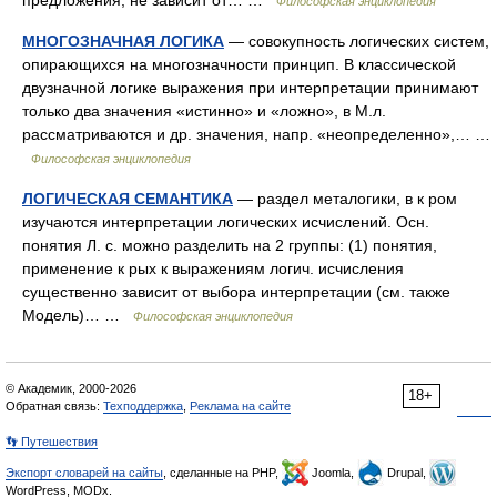
предложения, не зависит от… …
Философская энциклопедия
МНОГОЗНАЧНАЯ ЛОГИКА
— совокупность логических систем,
опирающихся на многозначности принцип. В классической
двузначной логике выражения при интерпретации принимают
только два значения «истинно» и «ложно», в М.л.
рассматриваются и др. значения, напр. «неопределенно»,… …
Философская энциклопедия
ЛОГИЧЕСКАЯ СЕМАНТИКА
— раздел металогики, в к ром
изучаются интерпретации логических исчислений. Осн.
понятия Л. с. можно разделить на 2 группы: (1) понятия,
применение к рых к выражениям логич. исчисления
существенно зависит от выбора интерпретации (см. также
Модель)… …
Философская энциклопедия
© Академик, 2000-2026
18+
Обратная связь:
Техподдержка
,
Реклама на сайте
👣 Путешествия
Экспорт словарей на сайты
, сделанные на PHP,
Joomla,
Drupal,
WordPress, MODx.